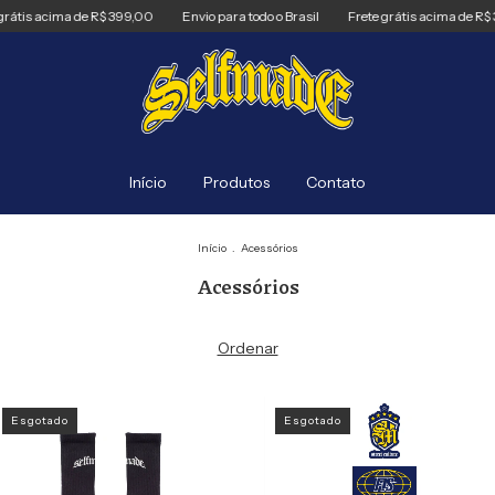
is acima de R$ 399,00
Envio para todo o Brasil
Frete grátis acima de R$ 399
Início
Produtos
Contato
Início
.
Acessórios
Acessórios
Ordenar
Esgotado
Esgotado