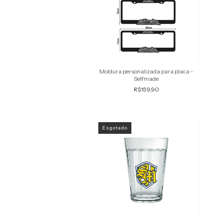
Moldura personalizada para placa -
Selfmade
R$159,90
Esgotado