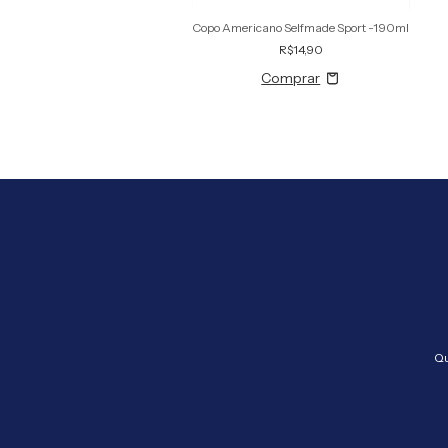
Copo Americano Selfmade Sport -190ml
R$14,90
Qu