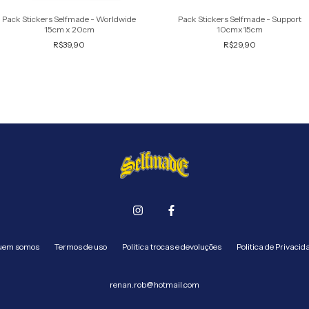
Pack Stickers Selfmade - Worldwide
Pack Stickers Selfmade - Support
15cm x 20cm
10cmx15cm
R$39,90
R$29,90
em somos
Termos de uso
Politica trocas e devoluções
Politica de Privacid
renan.rob@hotmail.com