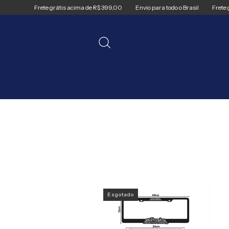
Frete grátis acima de R$ 399,00
Envio para todo o Brasil
Frete grát
Esgotado